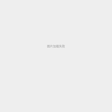
▶ 337,374
图片加载失败
图片加载失败
图片加载失败
图片加载失败
彩虹公主新人No.1 STYLEシリーズ
▶ 335,471