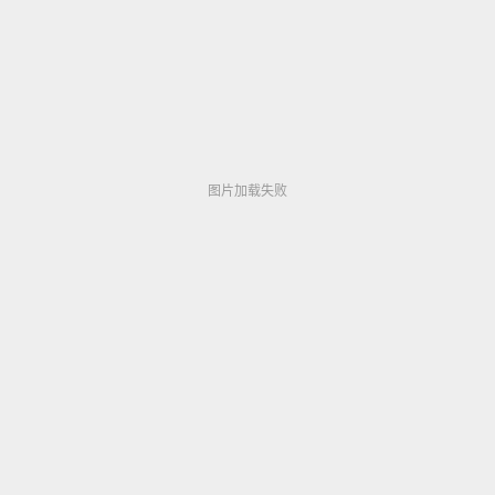
秋霞电影网院午夜伦不卡A片メイリン モデルコレ
图片加载失败
图片加载失败
图片加载失败
图片加载失败
クショ...
▶ 360,723